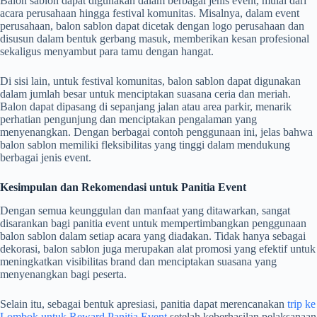
Balon sablon dapat digunakan dalam berbagai jenis event, mulai dari
acara perusahaan hingga festival komunitas. Misalnya, dalam event
perusahaan, balon sablon dapat dicetak dengan logo perusahaan dan
disusun dalam bentuk gerbang masuk, memberikan kesan profesional
sekaligus menyambut para tamu dengan hangat.
Di sisi lain, untuk festival komunitas, balon sablon dapat digunakan
dalam jumlah besar untuk menciptakan suasana ceria dan meriah.
Balon dapat dipasang di sepanjang jalan atau area parkir, menarik
perhatian pengunjung dan menciptakan pengalaman yang
menyenangkan. Dengan berbagai contoh penggunaan ini, jelas bahwa
balon sablon memiliki fleksibilitas yang tinggi dalam mendukung
berbagai jenis event.
Kesimpulan dan Rekomendasi untuk Panitia Event
Dengan semua keunggulan dan manfaat yang ditawarkan, sangat
disarankan bagi panitia event untuk mempertimbangkan penggunaan
balon sablon dalam setiap acara yang diadakan. Tidak hanya sebagai
dekorasi, balon sablon juga merupakan alat promosi yang efektif untuk
meningkatkan visibilitas brand dan menciptakan suasana yang
menyenangkan bagi peserta.
Selain itu, sebagai bentuk apresiasi, panitia dapat merencanakan
trip ke
Lombok untuk Reward Panitia Event
setelah keberhasilan pelaksanaan