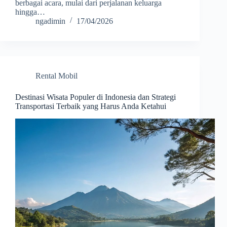
berbagai acara, mulai dari perjalanan keluarga
hingga…
ngadimin
17/04/2026
Rental Mobil
Destinasi Wisata Populer di Indonesia dan Strategi
Transportasi Terbaik yang Harus Anda Ketahui