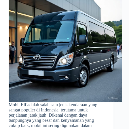
Mobil Elf adalah salah satu jenis kendaraan yang
sangat populer di Indonesia, terutama untuk
perjalanan jarak jauh. Dikenal dengan daya
tampungnya yang besar dan kenyamanan yang
cukup baik, mobil ini sering digunakan dalam