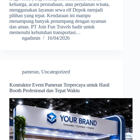
keluarga, acara perusahaan, atau perjalanan wisata,
menggunakan layanan sewa elf Depok menjadi
pilihan yang tepat. Kendaraan ini mampu
menampung banyak penumpang dengan nyaman
dan aman. PT Join Fun Travels hadir untuk
memenuhi kebutuhan transportasi…
ngadimin
16/04/2026
pameran
,
Uncategorized
Kontraktor Event Pameran Terpercaya untuk Hasil
Booth Profesional dan Tepat Waktu