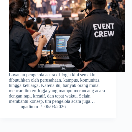
Layanan pengelola acara di Jogja kini semakin
dibutuhkan oleh perusahaan, kampus, komunitas,
hingga keluarga. Karena itu, banyak orang mulai
mencari tim eo Jogja yang mampu merancang acara
dengan rapi, kreatif, dan tepat waktu. Selain
membantu konsep, tim pengelola acara juga…
ngadimin
06/03/2026