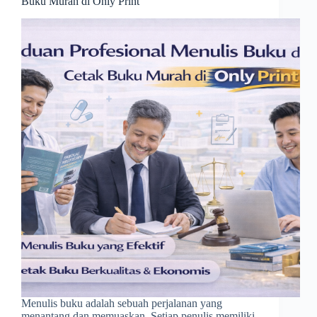
Buku Murah di Only Print
Menulis buku adalah sebuah perjalanan yang
menantang dan memuaskan. Setiap penulis memiliki