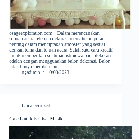
osageexploration.com – Dalam merencanakan
sebuah acara, elemen dekorasi memainkan peran
penting dalam menciptakan atmosfer yang sesuai
dengan tema dan tujuan acara. Salah satu cara kreatif
untuk memberikan sentuhan istimewa pada dekorasi
adalah dengan menggunakan balon dekorasi. Balon
tidak hanya memberikan…
ngadimin
10/08/2023
Uncategorized
Gate Untuk Festival Musik