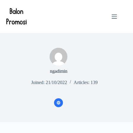
Skip
to
content
ngadimin
Joined: 21/10/2022
Articles: 139