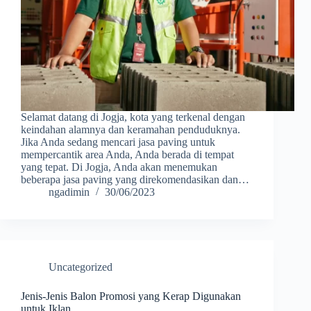
Selamat datang di Jogja, kota yang terkenal dengan
keindahan alamnya dan keramahan penduduknya.
Jika Anda sedang mencari jasa paving untuk
mempercantik area Anda, Anda berada di tempat
yang tepat. Di Jogja, Anda akan menemukan
beberapa jasa paving yang direkomendasikan dan…
ngadimin
30/06/2023
Uncategorized
Jenis-Jenis Balon Promosi yang Kerap Digunakan
untuk Iklan