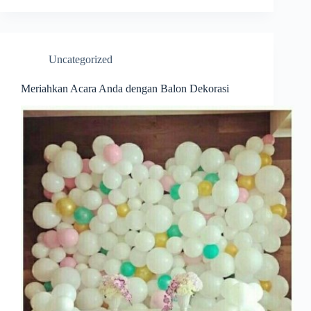
Uncategorized
Meriahkan Acara Anda dengan Balon Dekorasi