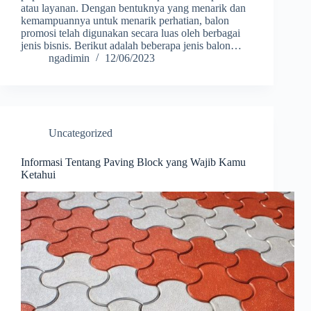
atau layanan. Dengan bentuknya yang menarik dan
kemampuannya untuk menarik perhatian, balon
promosi telah digunakan secara luas oleh berbagai
jenis bisnis. Berikut adalah beberapa jenis balon…
ngadimin
12/06/2023
Uncategorized
Informasi Tentang Paving Block yang Wajib Kamu
Ketahui