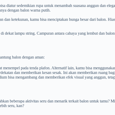
sa diatur sedemikian rupa untuk menambah suasana anggun dan elegan. 
nya dengan balon warna putih.
 dan ketekunan, kamu bisa menciptakan bunga besar dari balon. Hiasan
 di dekat lampu string. Campuran antara cahaya yang lembut dan bal
ggantung balon dengan aman:
 menempel pada tenda plafon. Alternatif lain, kamu bisa menggunakan
erdekatan dan memberikan kesan sesak. Ini akan memberikan ruang bagi
elium bisa mengambang dan memberikan efek visual yang anggun, tetapi
kan beberapa aktivitas seru dan menarik terkait balon untuk tamu? Mi
ebih seru, kan?