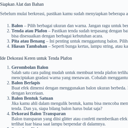
Siapkan Alat dan Bahan
Sebelum mulai berkreasi, pastikan kamu sudah menyiapkan beberapa al
Balon
– Pilih berbagai ukuran dan warna. Jangan ragu untuk ber
Tenda atau Plafon
– Pastikan tenda sudah terpasang dengan b
bisa disesuaikan dengan berbagai kebutuhan acara.
Pita atau Benang
– Ini penting untuk menggantung balon. Pilih
Hiasan Tambahan
– Seperti bunga kertas, lampu string, atau k
Ide Dekorasi Keren untuk Tenda Plafon
Gerombolan Balon
Salah satu cara paling mudah untuk membuat tenda plafon terl
menciptakan gradasi warna yang menawan. Cobalah menggantung
Balon Berlapis
Buat efek dimensi dengan menggunakan balon ukuran berbeda. Le
dengan keceriaan.
Balon Bentuk Satuan
Jika kamu ahli dalam mengulik bentuk, kamu bisa mencoba membu
tenda. Dan ya, siapa bilang balon harus bulat saja?
Dekorasi Balon Transparan
Balon transparan yang diisi glitter atau confetti memberikan 
terlihat luar biasa saat lampu berpendar di dalamnya.