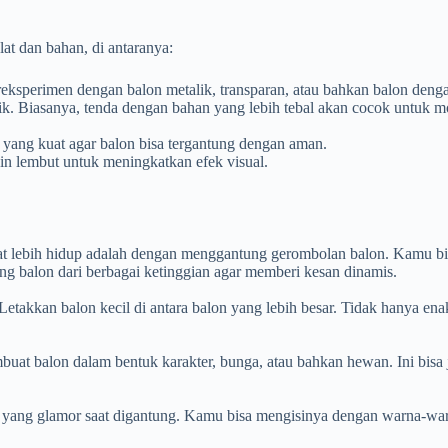
at dan bahan, di antaranya:
eksperimen dengan balon metalik, transparan, atau bahkan balon denga
aik. Biasanya, tenda dengan bahan yang lebih tebal akan cocok untuk
 yang kuat agar balon bisa tergantung dengan aman.
ain lembut untuk meningkatkan efek visual.
ihat lebih hidup adalah dengan menggantung gerombolan balon. Kamu 
 balon dari berbagai ketinggian agar memberi kesan dinamis.
takkan balon kecil di antara balon yang lebih besar. Tidak hanya ena
at balon dalam bentuk karakter, bunga, atau bahkan hewan. Ini bisa 
efek yang glamor saat digantung. Kamu bisa mengisinya dengan warna-w