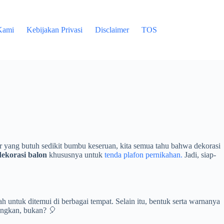
Kami
Kebijakan Privasi
Disclaimer
TOS
r yang butuh sedikit bumbu keseruan, kita semua tahu bahwa dekorasi
dekorasi balon
khususnya untuk
tenda plafon pernikahan.
Jadi, siap-
ah untuk ditemui di berbagai tempat. Selain itu, bentuk serta warnanya
angkan, bukan? 🎈