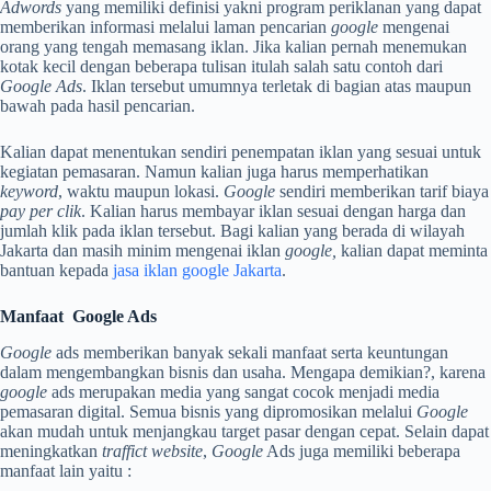
Adwords
yang memiliki definisi yakni program periklanan yang dapat
memberikan informasi melalui laman pencarian
google
mengenai
orang yang tengah memasang iklan. Jika kalian pernah menemukan
kotak kecil dengan beberapa tulisan itulah salah satu contoh dari
Google Ads
. Iklan tersebut umumnya terletak di bagian atas maupun
bawah pada hasil pencarian.
Kalian dapat menentukan sendiri penempatan iklan yang sesuai untuk
kegiatan pemasaran. Namun kalian juga harus memperhatikan
keyword
, waktu maupun lokasi.
Google
sendiri memberikan tarif biaya
pay per clik
. Kalian harus membayar iklan sesuai dengan harga dan
jumlah klik pada iklan tersebut. Bagi kalian yang berada di wilayah
Jakarta dan masih minim mengenai iklan
google,
kalian dapat meminta
bantuan kepada
jasa iklan google Jakarta
.
Manfaat Google Ads
Google
ads memberikan banyak sekali manfaat serta keuntungan
dalam mengembangkan bisnis dan usaha. Mengapa demikian?, karena
google
ads merupakan media yang sangat cocok menjadi media
pemasaran digital. Semua bisnis yang dipromosikan melalui
Google
akan mudah untuk menjangkau target pasar dengan cepat. Selain dapat
meningkatkan
traffict
website
,
Google
Ads juga memiliki beberapa
manfaat lain yaitu :