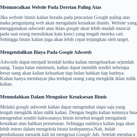
Memunculkan
Website
Pada Deretan Paling Atas
Jika
website
bisnis kalian berada pada pencarian Google paling atas
maka pengunjung web akan mengalami kenaikan drastis.
Website
yang
menggunakan
adwords
atau iklan
google
akan lebih mudah muncul
pada saat orang menuliskan kata kunci yang tengah mereka cari.
Sehingga bisnis kalian juga akan lebih cepat terjangkau oleh target.
Mengendalikan Biaya Pada
Google Adwords
Adwords dapat menjadi kendali ketika kalian mengeluarkan sejumlah
uang. Tanpa batas minimum, kalian dapat memilih sendiri seberapa
besar uang akan kalian keluarkan tiap bulan bahkan tiap harinya.
Kalian hanya membayar jika terdapat orang yang mengklik iklan milik
kalian.
Memudahkan Dalam Mengukur Kesuksesan Bisnis
Melalui
google adwords
kalian dapat mengetahui siapa saja yang
tengah mengklik iklan milik kalian. Dengan begitu kalian tentunya bisa
mengetahui sendiri bahwasanya bisnis tersebut tengah mengalami
kenaikan atau bahkan penurunan. Sehingga nantinya kalian juga akan
lebih
intens
dalam mengelola bisnis kedepannya.Nah, itulah
pembahasan menarik kali ini mengenai
Google Ads
. Setelah membaca